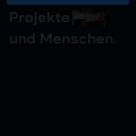
P
r
o
j
e
k
t
e
u
n
d
M
e
n
s
c
h
e
n
.