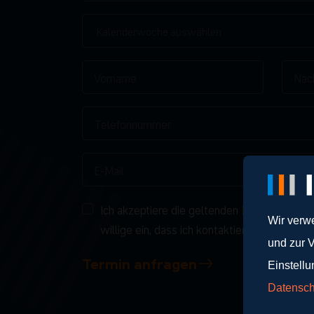
Kalenderwoche auswählen
Ich akzeptiere die geltenden
Datenschutzb
Wir verw
willige ein, dass ich kontaktiert werden möc
und zur 
Termin anfragen
Einstellu
Datensch