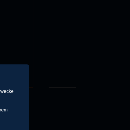
gzwecke
-
erem