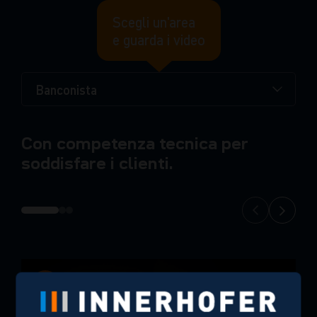
Scegli un'area
e guarda i video
Banconista
Con competenza tecnica per
soddisfare i clienti.