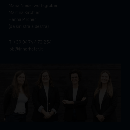
M
a
r
i
a
N
i
e
d
e
r
w
o
l
f
s
g
r
u
b
e
r
M
a
r
t
i
n
a
K
i
r
c
h
l
e
r
H
a
n
n
a
P
i
r
c
h
e
r
(
d
a
s
i
n
i
s
t
r
a
a
d
e
s
t
r
a
)
T
+
3
9
0
4
7
4
4
7
0
2
5
4
j
o
b
i
n
n
e
r
h
o
f
e
r
.
i
t