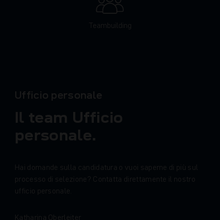
Teambuilding
Ufficio personale
I
l
t
e
a
m
U
f
f
i
c
i
o
p
e
r
s
o
n
a
l
e
.
H
a
i
d
o
m
a
n
d
e
s
u
l
l
a
c
a
n
d
i
d
a
t
u
r
a
o
v
u
o
i
s
a
p
e
r
n
e
d
i
p
i
ù
s
u
l
p
r
o
c
e
s
s
o
d
i
s
e
l
e
z
i
o
n
e
?
C
o
n
t
a
t
t
a
d
i
r
e
t
t
a
m
e
n
t
e
i
l
n
o
s
t
r
o
u
f
f
i
c
i
o
p
e
r
s
o
n
a
l
e
.
K
a
t
h
a
r
i
n
a
O
b
e
r
l
e
i
t
e
r