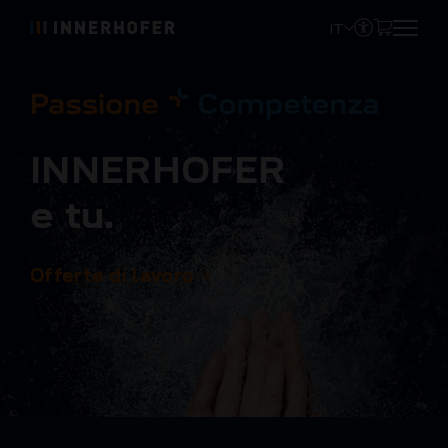
IT
I
N
N
E
R
H
O
F
E
R
e
t
u
.
Offerte di lavoro