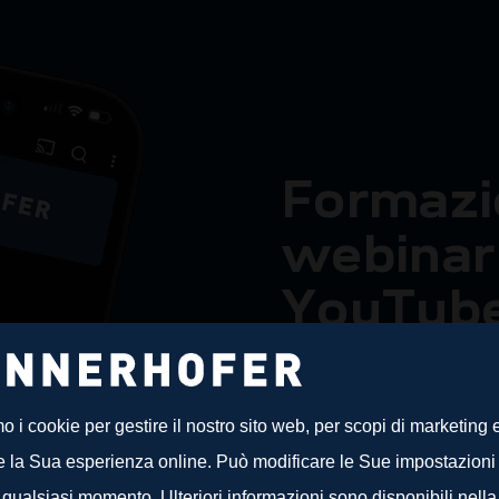
F
o
r
m
a
z
i
w
e
b
i
n
a
r
Y
o
u
T
u
b
p
r
o
f
e
s
s
i
mo i cookie per gestire il nostro sito web, per scopi di marketing 
L
’
I
N
N
E
R
H
O
F
E
R
A
c
a
d
e
m
y
e la Sua esperienza online. Può modificare le Sue impostazioni
p
r
o
d
o
t
t
i
,
i
n
n
o
v
a
z
i
o
n
i
t
e
c
n
i
c
 qualsiasi momento. Ulteriori informazioni sono disponibili nella