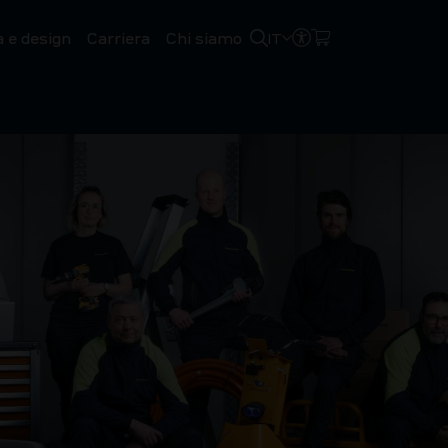
 e design
Carriera
Chi siamo
IT