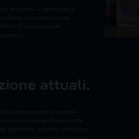
n
t
a
t
i
a
l
l
a
p
r
a
t
i
c
a
.
L
e
p
e
r
m
e
t
t
o
n
o
d
i
e
s
o
l
u
z
i
o
n
i
,
s
o
s
t
e
n
e
n
d
o
i
n
m
o
d
o
N
E
R
H
O
F
E
R
A
c
a
d
e
m
y
r
i
m
a
n
e
s
p
e
c
i
a
l
i
s
t
i
c
o
.
zione attuali.
ecniche aggiornate che può applicare
sono adattati alle esigenze delle nostre
nze approfondite su prodotti, tecnologia e
i e ampli le sue conoscenze in modo mirato.