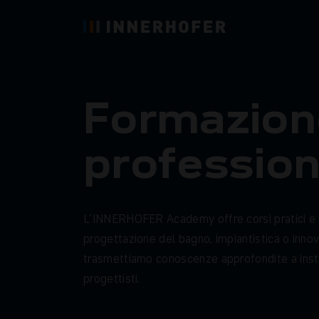
F
o
r
m
a
z
i
o
n
p
r
o
f
e
s
s
i
o
L
’
I
N
N
E
R
H
O
F
E
R
A
c
a
d
e
m
y
o
f
f
r
e
c
o
r
s
i
p
r
a
t
i
c
i
e
p
r
o
g
e
t
t
a
z
i
o
n
e
d
e
l
b
a
g
n
o
,
i
m
p
i
a
n
t
i
s
t
i
c
a
o
i
n
n
o
t
r
a
s
m
e
t
t
i
a
m
o
c
o
n
o
s
c
e
n
z
e
a
p
p
r
o
f
o
n
d
i
t
e
a
i
n
s
t
p
r
o
g
e
t
t
i
s
t
i
.