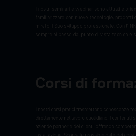
I
n
o
s
t
r
i
s
e
m
i
n
a
r
i
e
w
e
b
i
n
a
r
s
o
n
o
a
t
t
u
a
l
i
e
o
r
i
e
f
a
m
i
l
i
a
r
i
z
z
a
r
e
c
o
n
n
u
o
v
e
t
e
c
n
o
l
o
g
i
e
,
p
r
o
d
o
t
t
i
m
i
r
a
t
o
i
l
S
u
o
s
v
i
l
u
p
p
o
p
r
o
f
e
s
s
i
o
n
a
l
e
.
C
o
n
l
’
I
N
s
e
m
p
r
e
a
l
p
a
s
s
o
d
a
l
p
u
n
t
o
d
i
v
i
s
t
a
t
e
c
n
i
c
o
e
Corsi di forma
I nostri corsi pratici trasmettono conoscenze t
direttamente nel lavoro quotidiano. I contenuti 
aziende partner e dei clienti, offrendo compete
installazione. Scopra le prossime date dei cors