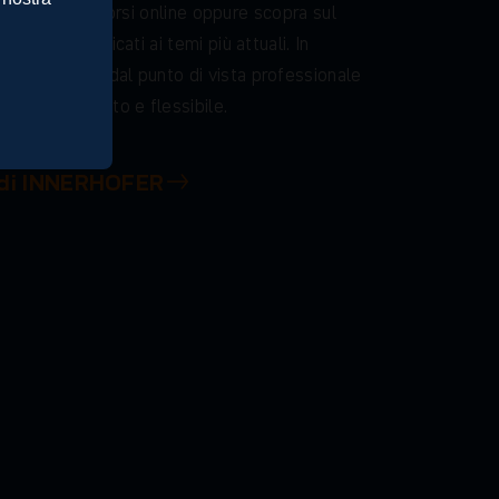
d
a
l
v
i
v
o
e
a
i
c
o
r
s
i
o
n
l
i
n
e
o
p
p
u
r
e
s
c
o
p
r
a
s
u
l
e
v
i
t
u
t
o
r
i
a
l
d
e
d
i
c
a
t
i
a
i
t
e
m
i
p
i
ù
a
t
t
u
a
l
i
.
I
n
r
e
a
g
g
i
o
r
n
a
t
a
d
a
l
p
u
n
t
o
d
i
v
i
s
t
a
p
r
o
f
e
s
s
i
o
n
a
l
e
e
i
n
m
o
d
o
m
i
r
a
t
o
e
f
l
e
s
s
i
b
i
l
e
.
 di INNERHOFER