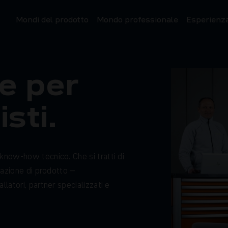
Mondi del prodotto
Mondo professionale
Esperienza
e
p
e
r
n
i
s
t
i
.
k
n
o
w
-
h
o
w
t
e
c
n
i
c
o
.
C
h
e
s
i
t
r
a
t
t
i
d
i
v
a
z
i
o
n
e
d
i
p
r
o
d
o
t
t
o
–
a
l
l
a
t
o
r
i
,
p
a
r
t
n
e
r
s
p
e
c
i
a
l
i
z
z
a
t
i
e