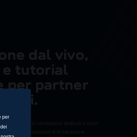
o
n
e
d
a
l
v
i
v
o
,
e
t
u
t
o
r
i
a
l
e
p
e
r
p
a
r
t
n
e
r
o
n
a
l
i
.
e per
o
f
f
r
e
c
o
r
s
i
p
r
a
t
i
c
i
c
o
n
t
i
n
u
a
t
i
v
i
d
e
d
i
c
a
t
i
a
n
u
o
v
i
 dei
h
e
e
m
o
d
e
r
n
e
s
o
l
u
z
i
o
n
i
d
i
i
n
s
t
a
l
l
a
z
i
o
n
e
.
 nostra