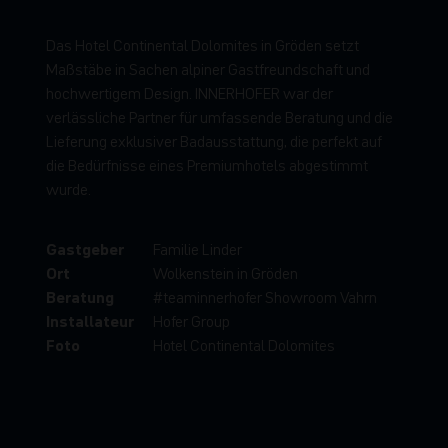
D
a
s
H
o
t
e
l
C
o
n
t
i
n
e
n
t
a
l
D
o
l
o
m
i
t
e
s
i
n
G
r
ö
d
e
n
s
e
t
z
t
M
a
ß
s
t
ä
b
e
i
n
S
a
c
h
e
n
a
l
p
i
n
e
r
G
a
s
t
f
r
e
u
n
d
s
c
h
a
f
t
u
n
d
h
o
c
h
w
e
r
t
i
g
e
m
D
e
s
i
g
n
.
I
N
N
E
R
H
O
F
E
R
w
a
r
d
e
r
v
e
r
l
ä
s
s
l
i
c
h
e
P
a
r
t
n
e
r
f
ü
r
u
m
f
a
s
s
e
n
d
e
B
e
r
a
t
u
n
g
u
n
d
d
i
e
L
i
e
f
e
r
u
n
g
e
x
k
l
u
s
i
v
e
r
B
a
d
a
u
s
s
t
a
t
t
u
n
g
,
d
i
e
p
e
r
f
e
k
t
a
u
f
d
i
e
B
e
d
ü
r
f
n
i
s
s
e
e
i
n
e
s
P
r
e
m
i
u
m
h
o
t
e
l
s
a
b
g
e
s
t
i
m
m
t
w
u
r
d
e
.
Gastgeber
Familie Linder
Ort
Wolkenstein in Gröden
Beratung
#teaminnerhofer Showroom Vahrn
Installateur
Hofer Group
Foto
Hotel Continental Dolomites