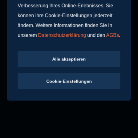
auch im gemeinschaftlichen Wellnessbereich.
Verbesserung Ihres Online-Erlebnisses. Sie
können Ihre Cookie-Einstellungen jederzeit
Durch die sorgfältig gewählte Ausstattung entsteht ein
ändern. Weitere Informationen finden Sie in
stimmiges, funktionales und zugleich einladendes
unserem
Datenschutzerklärung
und den
AGBs
.
Ambiente, das Gästen wie Gastgebern langfristige
Qualität bietet.
Alle akzeptieren
Vielen Dank an Familie Irschara für die
ausgezeichnete Zusammenarbeit.
Cookie-Einstellungen
#teaminnerhofer