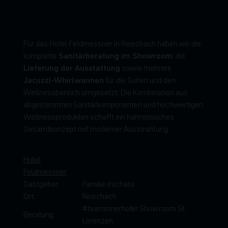
F
ü
r
d
a
s
H
o
t
e
l
F
e
l
d
m
e
s
s
n
e
r
i
n
R
e
i
s
c
h
a
c
h
h
a
b
e
n
w
i
r
d
i
e
S
a
n
i
t
ä
r
b
e
r
a
t
u
n
g
i
m
S
h
o
w
r
o
o
m
k
o
m
p
l
e
t
t
e
,
d
i
e
L
i
e
f
e
r
u
n
g
d
e
r
A
u
s
s
t
a
t
t
u
n
g
s
o
w
i
e
m
e
h
r
e
r
e
J
a
c
u
z
z
i
-
W
h
i
r
l
w
a
n
n
e
n
f
ü
r
d
i
e
S
u
i
t
e
n
u
n
d
d
e
n
W
e
l
l
n
e
s
s
b
e
r
e
i
c
h
u
m
g
e
s
e
t
z
t
.
D
i
e
K
o
m
b
i
n
a
t
i
o
n
a
u
s
a
b
g
e
s
t
i
m
m
t
e
n
S
a
n
i
t
ä
r
k
o
m
p
o
n
e
n
t
e
n
u
n
d
h
o
c
h
w
e
r
t
i
g
e
n
W
e
l
l
n
e
s
s
p
r
o
d
u
k
t
e
n
s
c
h
a
f
f
t
e
i
n
h
a
r
m
o
n
i
s
c
h
e
s
G
e
s
a
m
t
k
o
n
z
e
p
t
m
i
t
m
o
d
e
r
n
e
r
A
u
s
s
t
r
a
h
l
u
n
g
.
Hotel
Feldmessner
Gastgeber:
Familie irschara
Ort:
Reischach
#teaminnerhofer Showroom St.
Beratung:
Lorenzen