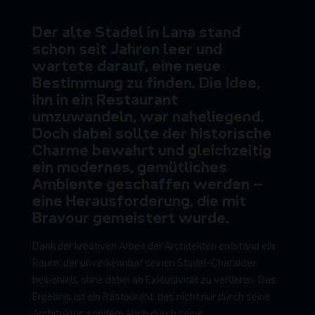
D
e
r
a
l
t
e
S
t
a
d
e
l
i
n
L
a
n
a
s
t
a
n
d
s
c
h
o
n
s
e
i
t
J
a
h
r
e
n
l
e
e
r
u
n
d
w
a
r
t
e
t
e
d
a
r
a
u
f
,
e
i
n
e
n
e
u
e
B
e
s
t
i
m
m
u
n
g
z
u
f
i
n
d
e
n
.
D
i
e
I
d
e
e
,
i
h
n
i
n
e
i
n
R
e
s
t
a
u
r
a
n
t
u
m
z
u
w
a
n
d
e
l
n
,
w
a
r
n
a
h
e
l
i
e
g
e
n
d
.
D
o
c
h
d
a
b
e
i
s
o
l
l
t
e
d
e
r
h
i
s
t
o
r
i
s
c
h
e
C
h
a
r
m
e
b
e
w
a
h
r
t
u
n
d
g
l
e
i
c
h
z
e
i
t
i
g
e
i
n
m
o
d
e
r
n
e
s
,
g
e
m
ü
t
l
i
c
h
e
s
A
m
b
i
e
n
t
e
g
e
s
c
h
a
f
f
e
n
w
e
r
d
e
n
–
e
i
n
e
H
e
r
a
u
s
f
o
r
d
e
r
u
n
g
,
d
i
e
m
i
t
B
r
a
v
o
u
r
g
e
m
e
i
s
t
e
r
t
w
u
r
d
e
.
D
a
n
k
d
e
r
k
r
e
a
t
i
v
e
n
A
r
b
e
i
t
d
e
r
A
r
c
h
i
t
e
k
t
e
n
e
n
t
s
t
a
n
d
e
i
n
R
a
u
m
,
d
e
r
u
n
v
e
r
k
e
n
n
b
a
r
s
e
i
n
e
n
S
t
a
d
e
l
-
C
h
a
r
a
k
t
e
r
b
e
i
b
e
h
i
e
l
t
,
o
h
n
e
d
a
b
e
i
a
n
E
x
k
l
u
s
i
v
i
t
ä
t
z
u
v
e
r
l
i
e
r
e
n
.
D
a
s
E
r
g
e
b
n
i
s
i
s
t
e
i
n
R
e
s
t
a
u
r
a
n
t
,
d
a
s
n
i
c
h
t
n
u
r
d
u
r
c
h
s
e
i
n
e
A
r
c
h
i
t
e
k
t
u
r
,
s
o
n
d
e
r
n
a
u
c
h
d
u
r
c
h
s
e
i
n
e