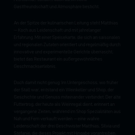
G
a
s
t
f
r
e
u
n
d
s
c
h
a
f
t
u
n
d
A
t
m
o
s
p
h
ä
r
e
b
e
s
t
i
c
h
t
.
A
n
d
e
r
S
p
i
t
z
e
d
e
r
k
u
l
i
n
a
r
i
s
c
h
e
n
L
e
i
t
u
n
g
s
t
e
h
t
M
a
t
t
h
i
a
s
–
K
o
c
h
a
u
s
L
e
i
d
e
n
s
c
h
a
f
t
u
n
d
m
i
t
j
a
h
r
e
l
a
n
g
e
r
E
r
f
a
h
r
u
n
g
.
M
i
t
e
i
n
e
r
S
p
e
i
s
e
k
a
r
t
e
,
d
i
e
s
i
c
h
a
n
s
a
i
s
o
n
a
l
e
n
u
n
d
r
e
g
i
o
n
a
l
e
n
Z
u
t
a
t
e
n
o
r
i
e
n
t
i
e
r
t
u
n
d
r
e
g
e
l
m
ä
ß
i
g
d
u
r
c
h
i
n
n
o
v
a
t
i
v
e
u
n
d
e
x
p
e
r
i
m
e
n
t
e
l
l
e
G
e
r
i
c
h
t
e
ü
b
e
r
r
a
s
c
h
t
,
b
i
e
t
e
t
d
a
s
R
e
s
t
a
u
r
a
n
t
e
i
n
a
u
ß
e
r
g
e
w
ö
h
n
l
i
c
h
e
s
G
e
s
c
h
m
a
c
k
s
e
r
l
e
b
n
i
s
.
D
o
c
h
d
a
m
i
t
n
i
c
h
t
g
e
n
u
g
:
I
m
U
n
t
e
r
g
e
s
c
h
o
s
s
,
w
o
f
r
ü
h
e
r
d
e
r
S
t
a
l
l
w
a
r
,
e
n
t
s
t
a
n
d
e
i
n
W
e
i
n
k
e
l
l
e
r
u
n
d
S
h
o
p
,
d
e
r
G
e
s
c
h
i
c
h
t
e
u
n
d
G
e
n
u
s
s
m
i
t
e
i
n
a
n
d
e
r
v
e
r
b
i
n
d
e
t
.
D
e
r
a
l
t
e
F
u
t
t
e
r
t
r
o
g
,
d
e
r
h
e
u
t
e
a
l
s
W
e
i
n
r
e
g
a
l
d
i
e
n
t
,
e
r
i
n
n
e
r
t
a
n
v
e
r
g
a
n
g
e
n
e
Z
e
i
t
e
n
,
w
ä
h
r
e
n
d
i
m
S
h
o
p
S
p
e
z
i
a
l
i
t
ä
t
e
n
a
u
s
N
a
h
u
n
d
F
e
r
n
v
e
r
k
a
u
f
t
w
e
r
d
e
n
–
e
i
n
e
w
a
h
r
e
L
e
i
d
e
n
s
c
h
a
f
t
d
e
r
d
r
e
i
G
e
s
c
h
w
i
s
t
e
r
M
a
t
t
h
i
a
s
,
S
i
l
v
i
a
u
n
d
S
t
e
f
a
n
i
e
,
d
i
e
d
i
e
s
e
s
P
r
o
j
e
k
t
m
i
t
H
i
n
g
a
b
e
v
o
r
a
n
t
r
e
i
b
e
n
.