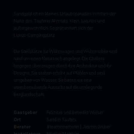
S
a
n
d
g
o
l
d
i
s
t
e
i
n
k
l
e
i
n
e
s
U
r
l
a
u
b
s
p
a
r
a
d
i
e
s
i
n
m
i
t
t
e
n
d
e
r
N
a
t
u
r
d
e
s
T
a
u
f
e
r
e
r
A
h
r
n
t
a
l
s
.
K
l
e
i
n
,
l
u
x
u
r
i
ö
s
u
n
d
a
u
ß
e
r
g
e
w
ö
h
n
l
i
c
h
.
S
o
p
r
ä
s
e
n
t
i
e
r
t
s
i
c
h
d
e
r
L
u
x
u
s
-
C
a
m
p
i
n
g
p
l
a
t
z
.
D
i
e
S
t
e
l
l
p
l
ä
t
z
e
f
ü
r
W
o
h
n
w
a
g
e
n
u
n
d
W
o
h
n
m
o
b
i
l
e
s
i
n
d
r
u
n
d
u
m
e
i
n
e
n
N
a
t
u
r
t
e
i
c
h
a
n
g
e
l
e
g
t
.
D
i
e
C
h
a
l
e
t
s
h
i
n
g
e
g
e
n
ü
b
e
r
z
e
u
g
e
n
d
u
r
c
h
i
h
r
e
A
r
c
h
i
t
e
k
t
u
r
u
n
d
i
h
r
D
e
s
i
g
n
s
.
S
i
e
s
t
e
h
e
n
e
r
h
ö
h
t
a
u
f
P
f
ä
h
l
e
n
u
n
d
s
i
n
d
u
m
g
e
b
e
n
v
o
n
W
a
s
s
e
r
.
S
o
b
i
e
t
e
n
s
i
e
e
i
n
e
a
t
e
m
b
e
r
a
u
b
e
n
d
e
A
u
s
s
i
c
h
t
a
u
f
d
i
e
u
m
l
i
e
g
e
n
d
e
B
e
r
g
l
a
n
d
s
c
h
a
f
t
.
Gastgeber
Felizitas und Benedikt Wieser
Ort
Sand in Taufers
Berater
#teaminnerhofer | Jasmin Gruber
Installateur
Nöckler Matthias