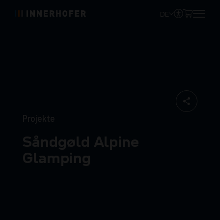
DE
Projekte
Såndgøld Alpine
Glamping