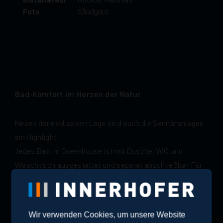
Foto
Såndgøld
Bad-Komfort im Herzen der Natur
Neben der exklusiven Lage sind auch die Sanitäranlagen
ein Highlight.
Jedes Bad im Greenhouse ist mit Dusche, WC und
Waschtisch ausgestattet und separat abschließbar. Für
all jene, die noch mehr Privatsphäre und
Annehmlichkeiten wünschen gibt es die mietbaren
Badezimmer, welche zu jedem Stellplatz dazu gebucht
Wir verwenden Cookies, um unsere Website
werden können. Camping de luxe.