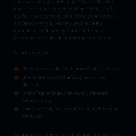
- durchdachte Stauraumlösungen machen in jedem
Badezimmer den Unterschied. Denn nicht die Größe
des Raumes entscheidet über Ordnung und Komfort,
sondern die Planung. Mit maßgeschneiderten
Badmöbeln, modularen Systemen und cleveren
Einbauten lässt sich jeder Bereich optimal nutzen.
Smarte Lösungen:
Hängeschränke, die den Raum nach oben nutzen
Unterschränke mit Vollauszug für optimale
Übersicht
Offene Regale für dekorative und griffbereite
Aufbewahrung
Spiegelschränke mit integrierter Beleuchtung und
Steckdose
Stauraum kann mehr sein als bloß praktisch. In einem