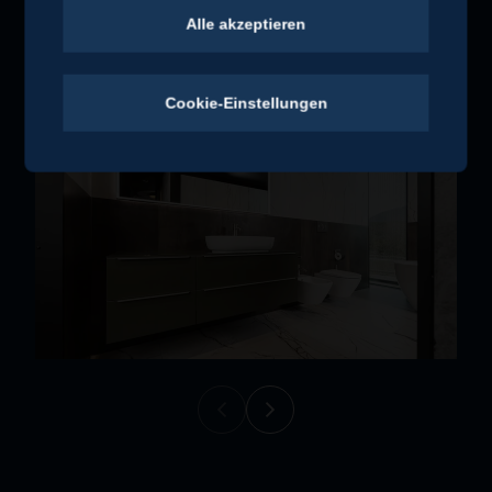
Alle akzeptieren
Ihr Bad. Ihr Komfort. Unsere gemeinsame Lösung.
Cookie-Einstellungen