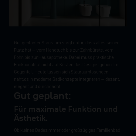
G
u
t
g
e
p
l
a
n
t
e
r
S
t
a
u
r
a
u
m
s
o
r
g
t
d
a
f
ü
r
,
d
a
s
s
a
l
l
e
s
s
e
i
n
e
n
P
l
a
t
z
h
a
t
–
v
o
m
H
a
n
d
t
u
c
h
b
i
s
z
u
r
Z
a
h
n
b
ü
r
s
t
e
,
v
o
m
F
ö
h
n
b
i
s
z
u
r
H
a
u
s
a
p
o
t
h
e
k
e
.
D
a
b
e
i
m
u
s
s
p
r
a
k
t
i
s
c
h
e
F
u
n
k
t
i
o
n
a
l
i
t
ä
t
n
i
c
h
t
a
u
f
K
o
s
t
e
n
d
e
s
D
e
s
i
g
n
s
g
e
h
e
n
.
I
m
G
e
g
e
n
t
e
i
l
:
H
e
u
t
e
l
a
s
s
e
n
s
i
c
h
S
t
a
u
r
a
u
m
l
ö
s
u
n
g
e
n
n
a
h
t
l
o
s
i
n
m
o
d
e
r
n
e
B
a
d
k
o
n
z
e
p
t
e
i
n
t
e
g
r
i
e
r
e
n
–
d
e
z
e
n
t
,
e
l
e
g
a
n
t
u
n
d
d
u
r
c
h
d
a
c
h
t
.
Gut geplant:
Für maximale Funktion und
Ästhetik.
Ob kleines Badezimmer oder großzügiges Familienbad