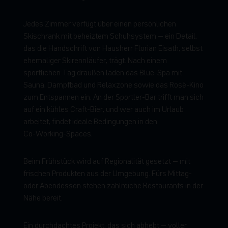
J
e
d
e
s
Z
i
m
m
e
r
v
e
r
f
ü
g
t
ü
b
e
r
e
i
n
e
n
p
e
r
s
ö
n
l
i
c
h
e
n
S
k
i
s
c
h
r
a
n
k
m
i
t
b
e
h
e
i
z
t
e
m
S
c
h
u
h
s
y
s
t
e
m
–
e
i
n
D
e
t
a
i
l
,
d
a
s
d
i
e
H
a
n
d
s
c
h
r
i
f
t
v
o
n
H
a
u
s
h
e
r
r
F
l
o
r
i
a
n
E
i
s
a
t
h
,
s
e
l
b
s
t
e
h
e
m
a
l
i
g
e
r
S
k
i
r
e
n
n
l
ä
u
f
e
r
,
t
r
ä
g
t
.
N
a
c
h
e
i
n
e
m
s
p
o
r
t
l
i
c
h
e
n
T
a
g
d
r
a
u
ß
e
n
l
a
d
e
n
d
a
s
B
l
u
e
-
S
p
a
m
i
t
S
a
u
n
a
,
D
a
m
p
f
b
a
d
u
n
d
R
e
l
a
x
z
o
n
e
s
o
w
i
e
d
a
s
R
o
s
è
-
K
i
n
o
z
u
m
E
n
t
s
p
a
n
n
e
n
e
i
n
.
A
n
d
e
r
S
p
o
r
t
l
e
r
-
B
a
r
t
r
i
f
f
t
m
a
n
s
i
c
h
a
u
f
e
i
n
k
ü
h
l
e
s
C
r
a
f
t
-
B
i
e
r
,
u
n
d
w
e
r
a
u
c
h
i
m
U
r
l
a
u
b
a
r
b
e
i
t
e
t
,
f
i
n
d
e
t
i
d
e
a
l
e
B
e
d
i
n
g
u
n
g
e
n
i
n
d
e
n
C
o
-
W
o
r
k
i
n
g
-
S
p
a
c
e
s
.
B
e
i
m
F
r
ü
h
s
t
ü
c
k
w
i
r
d
a
u
f
R
e
g
i
o
n
a
l
i
t
ä
t
g
e
s
e
t
z
t
–
m
i
t
f
r
i
s
c
h
e
n
P
r
o
d
u
k
t
e
n
a
u
s
d
e
r
U
m
g
e
b
u
n
g
.
F
ü
r
s
M
i
t
t
a
g
-
o
d
e
r
A
b
e
n
d
e
s
s
e
n
s
t
e
h
e
n
z
a
h
l
r
e
i
c
h
e
R
e
s
t
a
u
r
a
n
t
s
i
n
d
e
r
N
ä
h
e
b
e
r
e
i
t
.
E
i
n
d
u
r
c
h
d
a
c
h
t
e
s
P
r
o
j
e
k
t
,
d
a
s
s
i
c
h
a
b
h
e
b
t
–
v
o
l
l
e
r