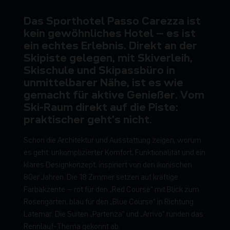
D
a
s
S
p
o
r
t
h
o
t
e
l
P
a
s
s
o
C
a
r
e
z
z
a
i
s
t
k
e
i
n
g
e
w
ö
h
n
l
i
c
h
e
s
H
o
t
e
l
–
e
s
i
s
t
e
i
n
e
c
h
t
e
s
E
r
l
e
b
n
i
s
.
D
i
r
e
k
t
a
n
d
e
r
S
k
i
p
i
s
t
e
g
e
l
e
g
e
n
,
m
i
t
S
k
i
v
e
r
l
e
i
h
,
S
k
i
s
c
h
u
l
e
u
n
d
S
k
i
p
a
s
s
b
ü
r
o
i
n
u
n
m
i
t
t
e
l
b
a
r
e
r
N
ä
h
e
,
i
s
t
e
s
w
i
e
g
e
m
a
c
h
t
f
ü
r
a
k
t
i
v
e
G
e
n
i
e
ß
e
r
.
V
o
m
S
k
i
-
R
a
u
m
d
i
r
e
k
t
a
u
f
d
i
e
P
i
s
t
e
:
p
r
a
k
t
i
s
c
h
e
r
g
e
h
t
’
s
n
i
c
h
t
.
S
c
h
o
n
d
i
e
A
r
c
h
i
t
e
k
t
u
r
u
n
d
A
u
s
s
t
a
t
t
u
n
g
z
e
i
g
e
n
,
w
o
r
u
m
e
s
g
e
h
t
:
u
n
k
o
m
p
l
i
z
i
e
r
t
e
r
K
o
m
f
o
r
t
,
F
u
n
k
t
i
o
n
a
l
i
t
ä
t
u
n
d
e
i
n
k
l
a
r
e
s
D
e
s
i
g
n
k
o
n
z
e
p
t
,
i
n
s
p
i
r
i
e
r
t
v
o
n
d
e
n
i
k
o
n
i
s
c
h
e
n
8
0
e
r
J
a
h
r
e
n
.
D
i
e
1
8
Z
i
m
m
e
r
s
e
t
z
e
n
a
u
f
k
r
ä
f
t
i
g
e
F
a
r
b
a
k
z
e
n
t
e
–
r
o
t
f
ü
r
d
e
n
„
R
e
d
C
o
u
r
s
e
“
m
i
t
B
l
i
c
k
z
u
m
R
o
s
e
n
g
a
r
t
e
n
,
b
l
a
u
f
ü
r
d
e
n
„
B
l
u
e
C
o
u
r
s
e
“
i
n
R
i
c
h
t
u
n
g
L
a
t
e
m
a
r
.
D
i
e
S
u
i
t
e
n
„
P
a
r
t
e
n
z
a
“
u
n
d
„
A
r
r
i
v
o
“
r
u
n
d
e
n
d
a
s
R
e
n
n
l
a
u
f
-
T
h
e
m
a
g
e
k
o
n
n
t
a
b
.