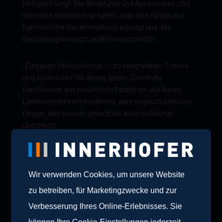
Helligkeit sorgt. Die Armaturen und Accessoires sind
ebenfalls einheitlich gehalten, was eine ruhige und
harmonische Gesamtwirkung erzeugt und das
Gestaltungskonzept perfekt unterstreicht.
„Eleganter Minimalismus“ – so beschreiben Tatiana
und Antimo den Stil dieses Bades. Durch die
Kombination aus natürlichen Farbtönen und klaren
Linien entsteht ein modernes, aber zugleich zeitloses
Design, das sowohl optisch als auch funktional
überzeugt.
Ein Badezimmer, das durch Schlichtheit und
Eleganz besticht und ein Gefühl der Ruhe
vermittelt.
Wir verwenden Cookies, um unsere Website
zu betreiben, für Marketingzwecke und zur
Verbesserung Ihres Online-Erlebnisses. Sie