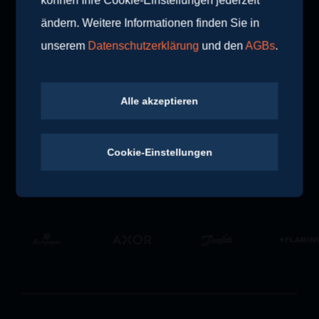
können Ihre Cookie-Einstellungen jederzeit
ändern. Weitere Informationen finden Sie in
unserem
Datenschutzerklärung
und den
AGBs
.
Weitere Blogartikel
Alle akzeptieren
Alle Blogbeiträge
Cookie-Einstellungen