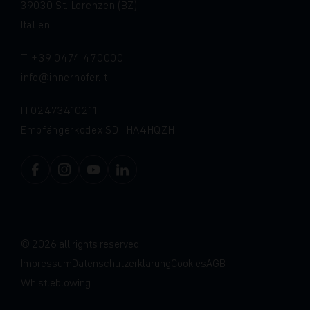
39030 St. Lorenzen (BZ)
Italien
T
+39 0474 470000
info
innerhofer.it
IT02473410211
Empfängerkodex SDI: HA4HQZH
© 2026 all rights reserved
Impressum
Datenschutzerklärung
Cookies
AGB
Whistleblowing