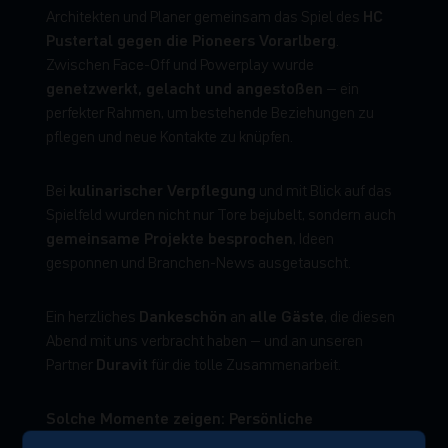
HC
Architekten und Planer gemeinsam das Spiel des
Pustertal gegen die Pioneers Vorarlberg
.
Zwischen Face-Off und Powerplay wurde
genetzwerkt, gelacht und angestoßen
– ein
perfekter Rahmen, um bestehende Beziehungen zu
pflegen und neue Kontakte zu knüpfen.
kulinarischer Verpflegung
Bei
und mit Blick auf das
Spielfeld wurden nicht nur Tore bejubelt, sondern auch
gemeinsame Projekte besprochen
, Ideen
gesponnen und Branchen-News ausgetauscht.
Dankeschön
alle Gäste
Ein herzliches
an
, die diesen
Abend mit uns verbracht haben – und an unseren
Duravit
Partner
für die tolle Zusammenarbeit.
Solche Momente zeigen: Persönliche
Begegnungen sind unbezahlbar.