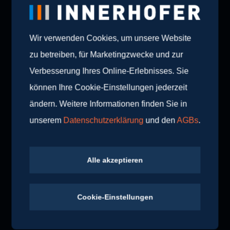
Wir freuen uns auf viele weitere gemeinsame
Highlights und auf eine weiterhin starke
Zusammenarbeit!
Wir verwenden Cookies, um unsere Website
zu betreiben, für Marketingzwecke und zur
Event:
📍
Innerhofer x Duravit Hockey-Abend
Verbesserung Ihres Online-Erlebnisses. Sie
Datum:
📅
31.01.2025
Ort:
🏒
Intercable Arena Bruneck
können Ihre Cookie-Einstellungen jederzeit
Foto:
📷
Innerhofer + HC Pustertal / Iwan Foppa
ändern. Weitere Informationen finden Sie in
unserem
Datenschutzerklärung
und den
AGBs
.
#teaminnerhofer
Alle akzeptieren
Cookie-Einstellungen