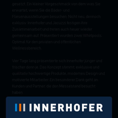
gesetzt. Ein kleiner Vorgeschmack von dem was Sie
erwartet, wenn Sie die Bäder- und
Fliesenausstellungen besuchen. Nicht neu, dennoch
exklusiv. Innerhofer und Jacuzzi festigen ihre
Zusammenarbeit und treten auch heuer wieder
gemeinsam auf. Präsentiert wurden zwei Whirlpools.
Optimal für den privaten und öffentlichen
Wellnessbereich.
Vier Tage lang präsentierte sich Innerhofer jünger und
frischer denn je. Das Konzept stimmt: exklusive und
qualitativ hochwertige Produkte, modernes Design und
motivierte Mitarbeiter. Ein besonderer Dank geht an
Kunden und Partner, die den Messestand besucht
haben.
Sie haben keine Gelegenheit gehabt, sich die
Produkte direkt auf der Messe anzusehen? Sie
sind neugierig geworden? Dann besuchen Sie die