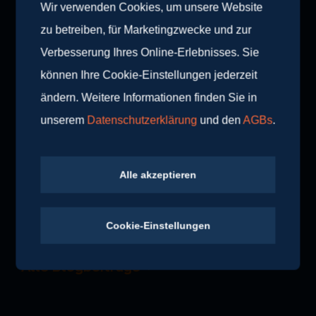
Wir verwenden Cookies, um unsere Website
Bädern- und Fliesenausstellungen von
Innerhofer in den drei Provinzen Südtirol, Trient
zu betreiben, für Marketingzwecke und zur
und Belluno. Innerhofer freut sich auf Ihren
Verbesserung Ihres Online-Erlebnisses. Sie
Besuch. Das #teaminnerhofer steht Ihnen
können Ihre Cookie-Einstellungen jederzeit
beratend zur Seite.
ändern. Weitere Informationen finden Sie in
unserem
Datenschutzerklärung
und den
AGBs
.
Alle akzeptieren
Cookie-Einstellungen
Weitere Blogartikel
Alle Blogbeiträge