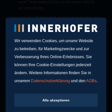
unser Team begleitet Sie von der ersten Idee bis
zur Umsetzung
Dankeschön
Ein herzliches
an alle Gäste, Partner und
Mitarbeitenden, die diesen Abend unvergesslich
gemacht haben.
Wir verwenden Cookies, um unsere Website
Kommen Sie vorbei, entdecken Sie neue Möglichkeiten
– wir freuen uns auf Ihren Besuch!
zu betreiben, für Marketingzwecke und zur
Verbesserung Ihres Online-Erlebnisses. Sie
Showroom Bozen, Sebastian-Altmann-Straße
📍
können Ihre Cookie-Einstellungen jederzeit
6
ändern. Weitere Informationen finden Sie in
MO – FR: 08:00 – 12:00 & 13:30 – 17:30
🕒
+39 0471 061 970
📞
unserem
Datenschutzerklärung
und den
AGBs
.
📷 Fotos: Samar Khorwash
#teaminnerhofer #showroombozen
Alle akzeptieren
#badundmehr