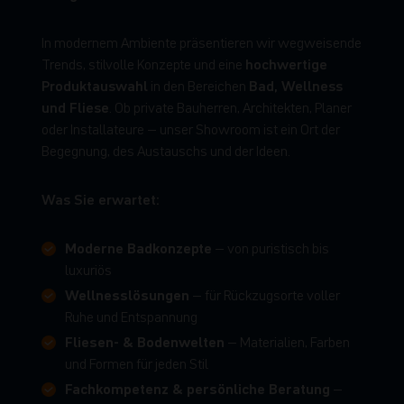
In modernem Ambiente präsentieren wir wegweisende
hochwertige
Trends, stilvolle Konzepte und eine
Produktauswahl
Bad, Wellness
in den Bereichen
und Fliese
. Ob private Bauherren, Architekten, Planer
oder Installateure – unser Showroom ist ein Ort der
Begegnung, des Austauschs und der Ideen.
Was Sie erwartet:
Moderne Badkonzepte
– von puristisch bis
luxuriös
Wellnesslösungen
– für Rückzugsorte voller
Ruhe und Entspannung
Fliesen- & Bodenwelten
– Materialien, Farben
und Formen für jeden Stil
Fachkompetenz & persönliche Beratung
–