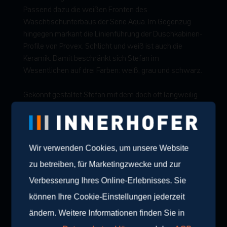
Passend dazu die weißen Fronten des
Waschtischunterbaus der Serie Aqua. Im Gegenzug
hingegen markant die Linienführung der Duschkabinen-
Profile von Provex. Schlicht und weiß ist auch die
Keramik. Damit beschränkt sich Stefan im
Wesentlichen auf drei Farben: weiß, grau und schwarz.
Gekonnt gestaltet Stefan mit dem doch oft langweilig
wirkendem Farbton Grau eine zeitlos moderne
Badsituation.
Wir verwenden Cookies, um unsere Website
zu betreiben, für Marketingzwecke und zur
Verbesserung Ihres Online-Erlebnisses. Sie
können Ihre Cookie-Einstellungen jederzeit
ändern. Weitere Informationen finden Sie in