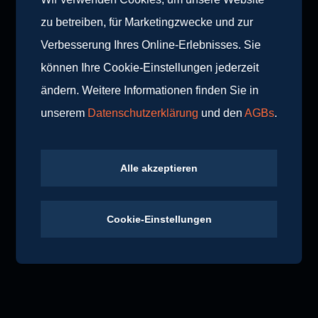
perfekten Spiegel für Ihr Zuhause! Gerne stehen wir
zu betreiben, für Marketingzwecke und zur
Ihnen mit einer persönlichen Beratung zur Seite.
Verbesserung Ihres Online-Erlebnisses. Sie
Besuchen Sie einen unserer Showrooms in Südtirol,
Trient oder Belluno.
können Ihre Cookie-Einstellungen jederzeit
ändern. Weitere Informationen finden Sie in
unserem
Datenschutzerklärung
und den
AGBs
.
Alle akzeptieren
Weitere Blogartikel
Cookie-Einstellungen
Alle Blogbeiträge