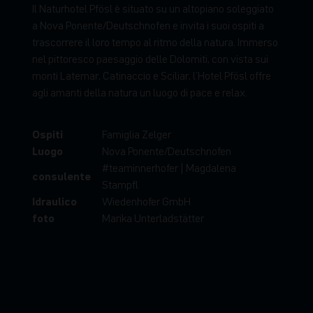
I
l
N
a
t
u
r
h
o
t
e
l
P
f
ö
s
l
è
s
i
t
u
a
t
o
s
u
u
n
a
l
t
o
p
i
a
n
o
s
o
l
e
g
g
i
a
t
o
a
N
o
v
a
P
o
n
e
n
t
e
/
D
e
u
t
s
c
h
n
o
f
e
n
e
i
n
v
i
t
a
i
s
u
o
i
o
s
p
i
t
i
a
t
r
a
s
c
o
r
r
e
r
e
i
l
l
o
r
o
t
e
m
p
o
a
l
r
i
t
m
o
d
e
l
l
a
n
a
t
u
r
a
.
I
m
m
e
r
s
o
n
e
l
p
i
t
t
o
r
e
s
c
o
p
a
e
s
a
g
g
i
o
d
e
l
l
e
D
o
l
o
m
i
t
i
,
c
o
n
v
i
s
t
a
s
u
i
m
o
n
t
i
L
a
t
e
m
a
r
,
C
a
t
i
n
a
c
c
i
o
e
S
c
i
l
i
a
r
,
l
'
H
o
t
e
l
P
f
ö
s
l
o
f
f
r
e
a
g
l
i
a
m
a
n
t
i
d
e
l
l
a
n
a
t
u
r
a
u
n
l
u
o
g
o
d
i
p
a
c
e
e
r
e
l
a
x
.
Ospiti
Famiglia Zelger
Luogo
Nova Ponente/Deutschnofen
#teaminnerhofer | Magdalena
consulente
Stampfl
Idraulico
Wiedenhofer GmbH
foto
Marika Unterladstätter