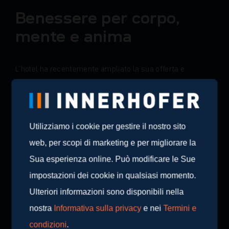
Benessere per corpo,
mente e anima
L'hotel ha recentemente ampliato la sua offerta e
presenta ora tredici nuove camere e bagni. Materiali
naturali come il legno e la pietra, nonché grandi finestre
panoramiche con vista sulle montagne circostanti,
creano un'atmosfera che trasmette un senso di
Utilizziamo i cookie per gestire il nostro sito
sicurezza e di spazio.
web, per scopi di marketing e per migliorare la
Anche i nuovi bagni dell'Hotel Pfösl sono all'insegna del
Sua esperienza online. Può modificare le Sue
rallentamento e della rigenerazione. Materiali naturali,
impostazioni dei cookie in qualsiasi momento.
colori caldi e design semplice offrono un mix di lusso,
Ulteriori informazioni sono disponibili nella
vicinanza alla natura e modernità.
nostra
Informativa sulla privacy
e nei
Termini e
Rilassarsi in un mondo di comfort e natura: questo è ciò
condizioni
.