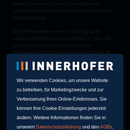
Neben kulinarischen Leckerbissen sorgte eine
spektakuläre Motocross Show für jede Menge Action
und Unterhaltung.
Die Eröffnungsfeier war ein voller Erfolg und ein
würdiger Auftakt für unsere neue Filiale in Trient. Wir
bedanken uns bei allen geladenen Gästen,
Installateuren, Planern, Architekten und Partnern, die
mit uns diesen besonderen Meilenstein gefeiert haben.
Wir verwenden Cookies, um unsere Website
zu betreiben, für Marketingzwecke und zur
Verbesserung Ihres Online-Erlebnisses. Sie
können Ihre Cookie-Einstellungen jederzeit
ändern. Weitere Informationen finden Sie in
Weitere Blogartikel
unserem
Datenschutzerklärung
und den
AGBs
.